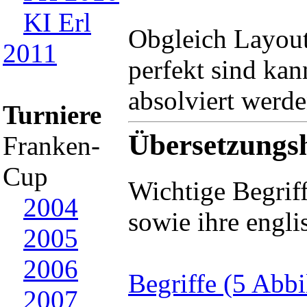
KI Erl
Obgleich Layout
2011
perfekt sind kan
absolviert werde
Turniere
Übersetzungsh
Franken-
Cup
Wichtige Begrif
2004
sowie ihre engl
2005
2006
Begriffe (5 Abb
2007