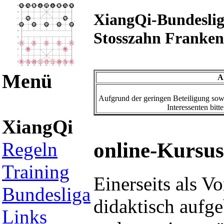
XiangQi-Bundesli
Stosszahn Franken
Menü
A
Aufgrund der geringen Beteiligung sowie
Interessenten bitt
XiangQi
Regeln
online-Kursu
Training
Einerseits als V
Bundesliga
didaktisch aufg
Links