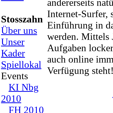
andererseits natü
Internet-Surfer,
Stosszahn
Einführung in d
Über uns
werden. Mittels 
Unser
Aufgaben lockern
Kader
auch online imme
Spiellokal
Verfügung steht
Events
KI Nbg
2010
FH 2010