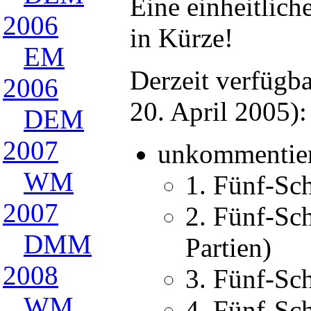
Eine einheitlich
2006
in Kürze!
EM
Derzeit verfügba
2006
20. April 2005):
DEM
2007
unkommentier
WM
1. Fünf-Sch
2007
2. Fünf-Sc
DMM
Partien)
2008
3. Fünf-Sch
WM
4. Fünf-Sch